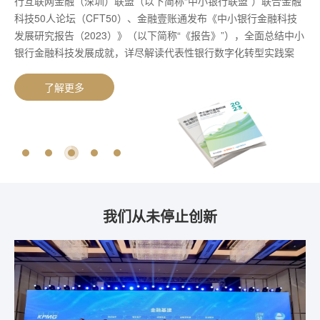
式发布《2024年环境、社会及管治（ESG）报告》。这是金融壹
司”，股份代码：纽约证券交易所OCFT，香港联合交易所06638）
行互联网金融（深圳）联盟（以下简称“中小银行联盟”）联合金融
推动全面绿色转型、助力经济高质量发展的重要力量。4月24日，
的指导意见》，分析了未来3年银行业数字化转型的方向，银行也
账通连续第三年发布ESG报告，披露其履责成果。报告聚焦应对气
正式发布《2023年度环境、社会及管治报告》（以下简称“报
科技50人论坛（CFT50）、金融壹账通发布《中小银行金融科技
金融壹账通正式发布首份《2022年度环境、社会及管治报告》。
可从中找到解决数字化转型痛点的方案。
候变化、数字普惠金融、技术创新等核心议题，系统梳理了金融壹
告”），这也是公司连续第二年发布可持续发展报告。
发展研究报告（2023）》（以下简称“《报告》”），全面总结中小
该报告从多维度全面展示了公司2022年度在环境、社会和公司治
账通在环境、社会与公司治理三大领域的战略部署与年度成果。这
银行金融科技发展成就，详尽解读代表性银行数字化转型实践案
理等领域的实践与成效。
些实践与金融“五篇大文章”高度契合，展现了金融壹账通在推动绿
例，在金融强国目标大背景下，对中小银行通过数字化实现自身高
色金融、服务普惠群体、培育金融新质生产力、防控金融风险与推
质量发展、践行金融服务实体使命的方法、路径提出建议。
了解更多
了解更多
了解更多
了解更多
了解更多
动全球化发展等方面的持续探索与坚定实践。
我们从未停止创新