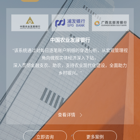
广东省中小企业融资平台
阿布扎比国际金融中心
某金控公司
国任保险
浦发银行
“截至2021年12月31日，“中小融”平台已经成功接入来自34个
“截至目前，已有超过 330名机构或个人用户注册并开始使用
对金控公司来说，需要该公司本身具备完善的数字化转型战
国任保险大力推进数字化转型，实现全面转型重塑，
“该款产品为壹账通小微企业信贷解决方案首次在全国性股份
取得了保费规模持续高速增长、经营效益扭亏为盈并连续盈
略，以战略先行，同时明确自身定位，自上而下的完善制度
政府单位250项政务数据，
数字实验室平台。
制银行落地，
利、业务布局均衡合理的良好业绩，并先后完成多项重大战
有超过480家金融机构在平台发布金融产品近过1400款，累
流程，由外到内的建设管理系统，聚焦场景，并保障数据的
其中包括来自阿布扎比和全球其他地区的金融机构，
浦发‘壹企贷’的成功推出不仅为小微企业开辟了全新的贷款途
包括阿联酋中央银行、第一阿布扎比银行和盎格鲁-海湾贸易
计服务中小企业超100万家，
略工作。
支撑。
径，
自此从产品销售、管理运营、客户服务等各个方面利用数字
同时，数字化思维与文化以及科技能力的配套同样重要，只
推动中小企业实现融资金额779亿元。”
银行等。”
也为商业银行创新小微信贷服务模式提供了新思路。”
有在以上这些前提下，才能让数字化实现经营的智慧化，并
化手段和工具打造“数智国任”工程。
产生管理和业务的价值。
查看详情
查看详情
查看详情
查看详情
查看详情
查看详情
查看详情
查看详情
查看详情
查看详情
立即咨询
更多案例