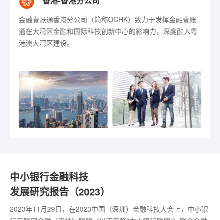
香港-香港分公司
新加坡分公司
马来西亚分公司
印尼分公司
金融壹账通香港分公司（简称OCHK）致力于发挥金融壹账
2018年金融壹账通在新加坡成立区域总部，作为东南亚市场
为积极响应“一带一路”倡议，2020年11月金融壹账通正式在
2018年12月，金融壹账通新加坡公司在印度尼西亚雅加达开
通在大湾区金融和国际科技创新中心的影响力，深度融入粤
的总部和研发中心，开始将自身的“中国制造”解决方案向境
马来西亚设立分公司，以科技服务当地金融机构，同时促进
设分公司，助力当地银行和金融机构加快金融服务数字化转
港澳大湾区建设。
外金融机构输出。
全球金融数字化转型升级。
型。
了解更多
金融壹账通
金融壹账通
中小银行金融科技
金融壹账通
弯道超车——银行数字化转型破局之道
《2024年度环境、社会及管治报告》
《2023年度环境、社会及管治报告》
发展研究报告（2023）
《2022年环境、社会及管治报告》
政策解析报告
4月24日，壹账通金融科技有限公司（以下简称“金融壹账通”）正
4月23日，壹账通金融科技有限公司（以下简称“金融壹账通”或“公
2023年11月29日，在2023中国（深圳）金融科技大会上，中小银
作为我国“十四五”期间的重要发展议题，企业绿色发展已成为加快
金融壹账通深入研究中国银保监会《关于银行业保险业数字化转型