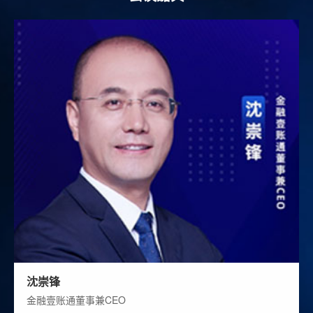
《GAMMACORE数字化银行核心系统介绍》主题演
讲
曹志鹏 金融壹账通首席架构师顾问
14:25 - 14:30
GAMMACORE数字化银行核心系统签约仪式
14:30 - 14:45
《金融云--银行数字化转型新基石》主题演讲
高峰 中国银行业协会首席信息官
14:45 - 15:00
《差异化金融云助力银行数智化转型》主题演讲
陈亚殊 平安壹账通云科技有限公司总经理
沈崇锋
金融壹账通董事兼CEO
15:00 - 15:15