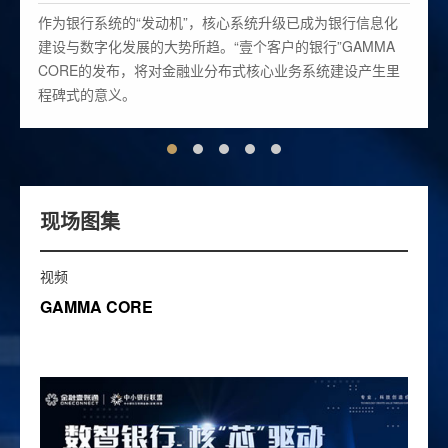
《平安银行上云经验分享和展望》主题演讲
作为银行系统的“发动机”，核心系统升级已成为银行信息化
张晓强 平安银行科技运营中心副总经理(主持工作)
建设与数字化发展的大势所趋。“壹个客户的银行”GAMMA
CORE的发布，将对金融业分布式核心业务系统建设产生里
程碑式的意义。
15:15 - 15:30
《财信金控数字化转型战略与实践》主题演讲
姜桂林 湖南财信金融控股集团首席信息官
现场图集
视频
GAMMA CORE