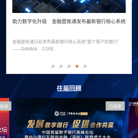
大势
助力数字化升级 金融壹账通发布最新银行核心系统
领
转
新
金融壹账通日前发布最新银行核心系统“壹个客户的银行”
站
——GAMMA CORE
与
往届回顾
结束
已结束