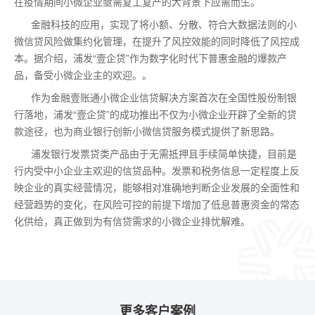
在疫情期间小微企业亟需复工复产的大背景下应需而生。
金融科技的应用，实现了将小额、分散、符合大数据法则的小
微信贷风险做集约化管理，在提升了风控效能的同时降低了风控成
本。据介绍，浦发“壹企贷”作为数字化时代下普惠金融的爆款产
品，备受小微企业主的欢迎。。
作为金融壹账通小微企业信贷解决方案首次在全国性股份制银
行落地，浦发“壹企贷”的成功推出不仅为小微企业开辟了全新的贷
款途径，也为商业银行创新小微信贷服务模式提供了新思路。
浦发银行发票贷类产品由于无需抵押且手续简单快捷，目前是
行内受中小企业主欢迎的信贷品种。发票和税务信息一定程度上反
映企业的真实经营情况，能够相对准确地判断企业发展的全面性和
经营趋势的变化，在风险可控的前提下增加了低息普惠资金的常态
化供给，真正做到为有信贷需求的小微企业排忧解难。
更多客户案例