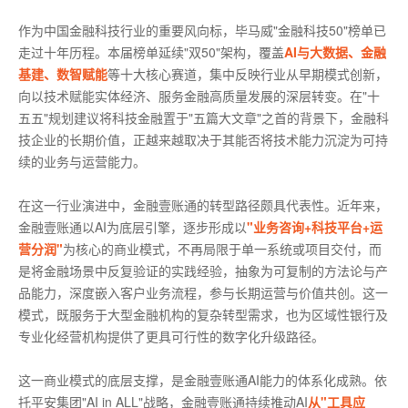
作为中国金融科技行业的重要风向标，毕马威"金融科技50"榜单已
走过十年历程。本届榜单延续"双50"架构，覆盖
AI与大数据、金融
基建、数智赋能
等十大核心赛道，集中反映行业从早期模式创新，
向以技术赋能实体经济、服务金融高质量发展的深层转变。在"十
五五"规划建议将科技金融置于"五篇大文章"之首的背景下，金融科
技企业的长期价值，正越来越取决于其能否将技术能力沉淀为可持
续的业务与运营能力。
在这一行业演进中，金融壹账通的转型路径颇具代表性。近年来，
金融壹账通以AI为底层引擎，逐步形成以
"业务咨询+科技平台+运
营分润"
为核心的商业模式，不再局限于单一系统或项目交付，而
是将金融场景中反复验证的实践经验，抽象为可复制的方法论与产
品能力，深度嵌入客户业务流程，参与长期运营与价值共创。这一
模式，既服务于大型金融机构的复杂转型需求，也为区域性银行及
专业化经营机构提供了更具可行性的数字化升级路径。
这一商业模式的底层支撑，是金融壹账通AI能力的体系化成熟。依
托平安集团"AI in ALL"战略，金融壹账通持续推动AI
从"工具应