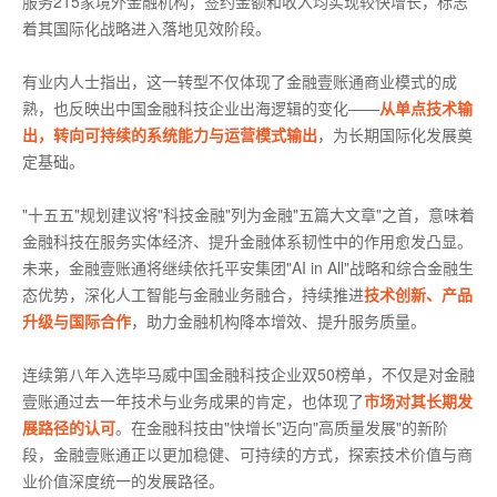
服务215家境外金融机构，签约金额和收入均实现较快增长，标志
着其国际化战略进入落地见效阶段。
有业内人士指出，这一转型不仅体现了金融壹账通商业模式的成
熟，也反映出中国金融科技企业出海逻辑的变化——
从单点技术输
出，转向可持续的系统能力与运营模式输出
，为长期国际化发展奠
定基础。
"十五五"规划建议将"科技金融"列为金融"五篇大文章"之首，意味着
金融科技在服务实体经济、提升金融体系韧性中的作用愈发凸显。
未来，金融壹账通将继续依托平安集团"AI in All"战略和综合金融生
态优势，深化人工智能与金融业务融合，持续推进
技术创新、产品
升级与国际合作
，助力金融机构降本增效、提升服务质量。
连续第八年入选毕马威中国金融科技企业双50榜单，不仅是对金融
壹账通过去一年技术与业务成果的肯定，也体现了
市场对其长期发
展路径的认可
。在金融科技由"快增长"迈向"高质量发展"的新阶
段，金融壹账通正以更加稳健、可持续的方式，探索技术价值与商
业价值深度统一的发展路径。