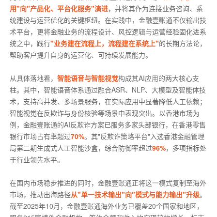
用"向"产品化、平台化服务"演进
，并将其作为连接业务咨询、系
统建设与运营优化的关键枢纽。在实践中，金融壹账通不仅输出技
术平台，更将金融业务的流程设计、风控逻辑与运营经验固化进系
统之中，践行
"业务建在流程上，流程建在系统上"
的长期方法论，
帮助客户提升自身的运营化、可持续发展能力。
从具体落地看，
智能语音与智能视觉
构成其AI应用的两大核心支
柱。其中，智能语音体系通过融合ASR、NLP、大模型及智能体技
术，支持高并发、多场景服务，在实际应用中显著降低人工依赖；
智能视觉在反欺诈与身份核验等场景中表现突出。以香港市场为
例，金融壹账通的AI反欺诈方案已服务多家头部银行，在香港零售
银行市场占有率超过
70%
。其"反欺诈策略平台"入选香港金融管理
局第二期生成式人工智能沙盒，综合防御率超过
96%
，多项指标处
于行业领先水平。
在国内市场稳步推进的同时，金融壹账通正将这一模式复制至海外
市场，推动出海路径
从"单一技术输出"向"模式与能力输出"升级
。
截至2025年10月，金融壹账通海外业务已覆盖20个国家和地区，